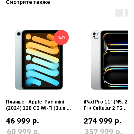
Смотрите также
NEW
Планшет Apple iPad mini
iPad Pro 11" (M5, 202
(2024) 128 GB Wi-Fi (Blue /
Fi + Cellular 2 ТБ
Голубой)
нанотекстурное сте
р.
р.
46 999
274 999
(Silver / Серебристы
р.
р.
60 999
357 999