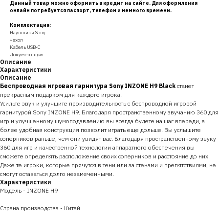
Данный товар можно оформить в кредит на сайте. Для оформления
онлайн потребуется паспорт, телефон и немного времени.
Комплектация:
Наушники Sony
Чехол
Кабель USB-C
Документация
Описание
Характеристики
Описание
Беспроводная игровая гарнитура Sony INZONE H9 Black
станет
прекрасным подарком для каждого игрока.
Усильте звук и улучшите производительность с беспроводной игровой
гарнитурой Sony INZONE H9. Благодаря пространственному звучанию 360 для
игр и улучшенному шумоподавлению вы всегда будете на шаг впереди, а
более удобная конструкция позволит играть еще дольше. Вы услышите
соперников раньше, чем они увидят вас. Благодаря пространственному звуку
360 для игр и качественной технологии аппаратного обеспечения вы
сможете определять расположение своих соперников и расстояние до них.
Даже те игроки, которые прячутся в тени или за стенами и препятствиями, не
смогут оставаться долго незамеченными.
Характеристики
Модель - INZONE H9
Страна производства - Китай