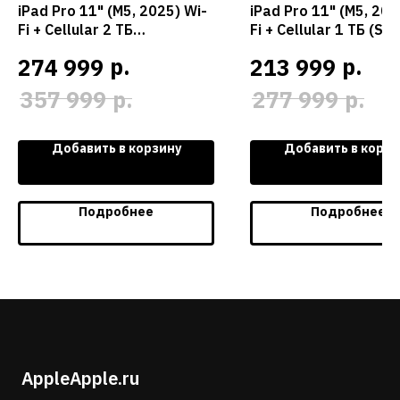
iPad Pro 11" (M5, 2025) Wi-
iPad Pro 11" (M5, 202
Fi + Cellular 2 ТБ
Fi + Cellular 1 ТБ (Sp
нанотекстурное стекло
Black / Черный косм
р.
р.
274 999
213 999
(Space Black / Черный
космос)
р.
р.
357 999
277 999
Добавить в корзину
Добавить в корзи
Подробнее
Подробнее
AppleApple.ru