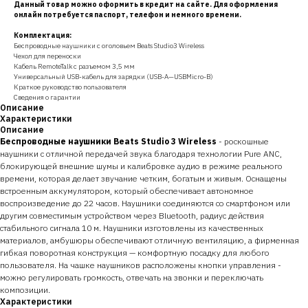
Данный товар можно оформить в кредит на сайте. Для оформления
онлайн потребуется паспорт, телефон и немного времени.
Комплектация:
Беспроводные наушники с оголовьем Beats Studio3 Wireless
Чехол для переноски
Кабель RemoteTalk с разъемом 3,5 мм
Универсальный USB-кабель для зарядки (USB-A—USBMicro-B)
Краткое руководство пользователя
Сведения о гарантии
Описание
Характеристики
Описание
Беспроводные наушники Beats Studio 3 Wireless
- роскошные
наушники с отличной передачей звука благодаря технологии Pure ANC,
блокирующей внешние шумы и калибровке аудио в режиме реального
времени, которая делает звучание четким, богатым и живым. Оснащены
встроенным аккумулятором, который обеспечивает автономное
воспроизведение до 22 часов. Наушники соединяются со смартфоном или
другим совместимым устройством через Bluetooth, радиус действия
стабильного сигнала 10 м. Наушники изготовлены из качественных
материалов, амбушюры обеспечивают отличную вентиляцию, а фирменная
гибкая поворотная конструкция — комфортную посадку для любого
пользователя. На чашке наушников расположены кнопки управления -
можно регулировать громкость, отвечать на звонки и переключать
композиции.
Характеристики