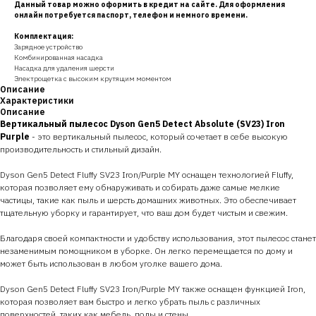
Данный товар можно оформить в кредит на сайте. Для оформления
онлайн потребуется паспорт, телефон и немного времени.
Комплектация:
Зарядное устройство
Комбинированная насадка
Насадка для удаления шерсти
Электрощетка с высоким крутящим моментом
Описание
Характеристики
Описание
Вертикальный пылесос Dyson Gen5 Detect Absolute (SV23) Iron
Purple
- это вертикальный пылесос, который сочетает в себе высокую
производительность и стильный дизайн.
Dyson Gen5 Detect Fluffy SV23 Iron/Purple MY оснащен технологией Fluffy,
которая позволяет ему обнаруживать и собирать даже самые мелкие
частицы, такие как пыль и шерсть домашних животных. Это обеспечивает
тщательную уборку и гарантирует, что ваш дом будет чистым и свежим.
Благодаря своей компактности и удобству использования, этот пылесос станет
незаменимым помощником в уборке. Он легко перемещается по дому и
может быть использован в любом уголке вашего дома.
Dyson Gen5 Detect Fluffy SV23 Iron/Purple MY также оснащен функцией Iron,
которая позволяет вам быстро и легко убрать пыль с различных
поверхностей, таких как мебель, полы и стены.