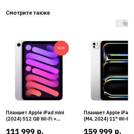
Смотрите также
NEW
Планшет Apple iPad mini
Планшет Apple iPad 
(2024) 512 GB Wi-Fi +
(M4, 2024) 11" Wi-Fi 
Cellular (Purple /
Cellular 2 ТБ (Silver /
р.
р.
111 999
159 999
Фиолетовый)
Серебристый)