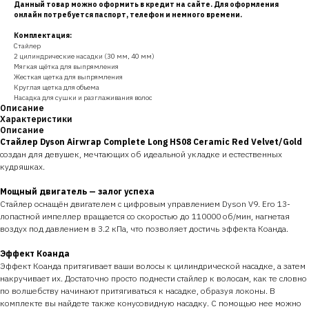
Данный товар можно оформить в кредит на сайте. Для оформления
онлайн потребуется паспорт, телефон и немного времени.
Комплектация:
Стайлер
2 цилиндрические насадки (30 мм, 40 мм)
Мягкая щётка для выпрямления
Жесткая щетка для выпрямления
Круглая щетка для объема
Насадка для сушки и разглаживания волос
Описание
Характеристики
Описание
Стайлер Dyson Airwrap Complete Long HS08 Ceramic Red Velvet/Gold
создан для девушек, мечтающих об идеальной укладке и естественных
кудряшках.
Мощный двигатель — залог успеха
Стайлер оснащён двигателем с цифровым управлением Dyson V9. Его 13-
лопастной импеллер вращается со скоростью до 110000 об/мин, нагнетая
воздух под давлением в 3.2 кПа, что позволяет достичь эффекта Коанда.
Эффект Коанда
Эффект Коанда притягивает ваши волосы к цилиндрической насадке, а затем
накручивает их. Достаточно просто поднести стайлер к волосам, как те словно
по волшебству начинают притягиваться к насадке, образуя локоны. В
комплекте вы найдете также конусовидную насадку. С помощью нее можно