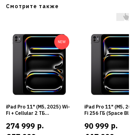
Смотрите также
NEW
iPad Pro 11" (M5, 2025) Wi-
iPad Pro 11" (M5, 202
Fi + Cellular 2 ТБ
Fi 256 ГБ (Space Blac
нанотекстурное стекло
Черный космос)
р.
р.
274 999
90 999
(Space Black / Черный
космос)