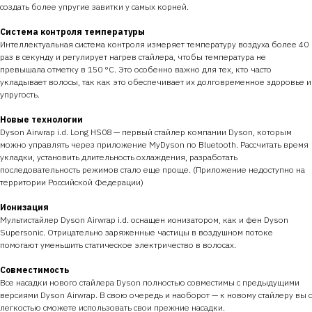
создать более упругие завитки у самых корней.
Система контроля температуры
Интеллектуальная система контроля измеряет температуру воздуха более 40
раз в секунду и регулирует нагрев стайлера, чтобы температура не
превышала отметку в 150 °C. Это особенно важно для тех, кто часто
укладывает волосы, так как это обеспечивает их долговременное здоровье и
упругость.
Новые технологии
Dyson Airwrap i.d. Long HS08 — первый стайлер компании Dyson, которым
можно управлять через приложение MyDyson по Bluetooth. Рассчитать время
укладки, установить длительность охлаждения, разработать
последовательность режимов стало еще проще. (Приложение недоступно на
территории Российской Федерации)
Ионизация
Мультистайлер Dyson Airwrap i.d. оснащен ионизатором, как и фен Dyson
Supersonic. Отрицательно заряженные частицы в воздушном потоке
помогают уменьшить статическое электричество в волосах.
Совместимость
Все насадки нового стайлера Dyson полностью совместимы с предыдущими
версиями Dyson Airwrap. В свою очередь и наоборот — к новому стайлеру вы с
легкостью сможете использовать свои прежние насадки.