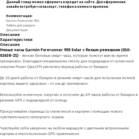
Данный товар можно оформить в кредит на сайте. Для оформления
онлайн потребуется паспорт, телефон и немного времени.
Комплектация:
Garmin Forerunner 955
Кабель для зарядки
Документация
Описание
Характеристики
Описание
Умные часы Garmin Forerunner 955 Solar с белым ремешком (010-
02638-21)
- легкие беговые смарт-часы, которые помогут вам во время
тренировок. Благодаря специальному стеклу для подзарядки от солнечной
энергии Power GlassTM увеличен период работы от батареи.
До 20 дней работы от батареи в режиме смарт-часов для получения полной
картины вашего здоровья – от сна до тренировок.
Используйте солнечную энергию и получите до 49 часов работы от батареи в
режиме GPS с подзарядкой от солнца.
Прокручивайте страницы со статистикой и картами с помощью нового
чувствительного сенсорного экрана.
Чувствуйте себя уверенно на любом маршруте с цветными встроенными
картами и многополосным GPS-приемником.