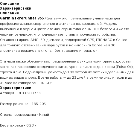
Описание
Характеристики
Описание
Garmin Forerunner 965
Желтый— это премиальные умные часы для
профессиональных спортсменов и активных пользователей. Модель
выполнена в черном цвете с темно-серым титановым DLC безелем и желто-
черным ремешком, что подчеркивает стиль и прочность устройства.
Оснащены ярким AMOLED-дисплеем, поддержкой GPS, ГЛОНАСС и Galileo
для точного отслеживания маршрутов и мониторинга более чем 30
спортивных режимов, включая бег, плавание и триатлон.
Эти часы также обеспечивают расширенные функции мониторинга здоровья,
такие как измерение сердечного ритма, уровня кислорода в крови (Pulse Ox),
стресса и сна. Водонепроницаемость до 100 метров делает их идеальными для
водных видов спорта. Время работы — до 23 дней в режиме смарт-часов и до
31 часа с активированным GPS.
Характеристики
Артикул - 010-02809-12
Размер ремешка - 135-205
Страна производства - Китай
Вес упаковки - 0.28 кг