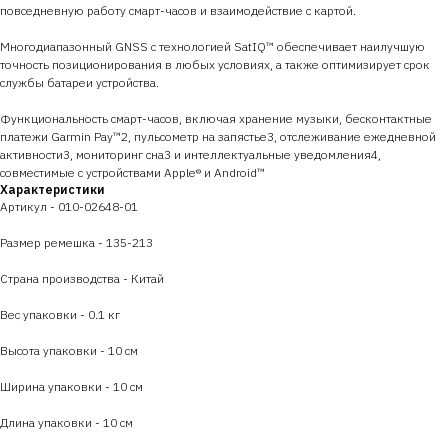
повседневную работу смарт-часов и взаимодействие с картой.
Многодиапазонный GNSS с технологией SatIQ™ обеспечивает наилучшую
точность позиционирования в любых условиях, а также оптимизирует срок
службы батареи устройства.
Функциональность смарт-часов, включая хранение музыки, бесконтактные
платежи Garmin Pay™2, пульсометр на запястье3, отслеживание ежедневной
активности3, мониторинг сна3 и интеллектуальные уведомления4,
совместимые с устройствами Apple® и Android™
Характеристики
Артикул - 010-02648-01
Размер ремешка - 135-213
Страна производства - Китай
Вес упаковки - 0.1 кг
Высота упаковки - 10 см
Ширина упаковки - 10 см
Длина упаковки - 10 см