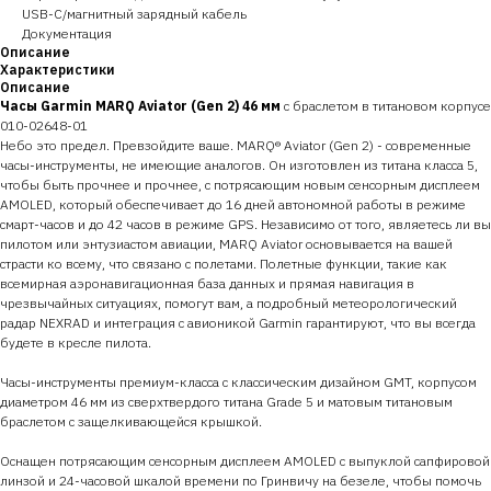
USB-C/магнитный зарядный кабель
Документация
Описание
Характеристики
Описание
Часы Garmin MARQ Aviator (Gen 2) 46 мм
с браслетом в титановом корпусе
010-02648-01
Небо это предел. Превзойдите ваше. MARQ® Aviator (Gen 2) - современные
часы-инструменты, не имеющие аналогов. Он изготовлен из титана класса 5,
чтобы быть прочнее и прочнее, с потрясающим новым сенсорным дисплеем
AMOLED, который обеспечивает до 16 дней автономной работы в режиме
смарт-часов и до 42 часов в режиме GPS. Независимо от того, являетесь ли вы
пилотом или энтузиастом авиации, MARQ Aviator основывается на вашей
страсти ко всему, что связано с полетами. Полетные функции, такие как
всемирная аэронавигационная база данных и прямая навигация в
чрезвычайных ситуациях, помогут вам, а подробный метеорологический
радар NEXRAD и интеграция с авионикой Garmin гарантируют, что вы всегда
будете в кресле пилота.
Часы-инструменты премиум-класса с классическим дизайном GMT, корпусом
диаметром 46 мм из сверхтвердого титана Grade 5 и матовым титановым
браслетом с защелкивающейся крышкой.
Оснащен потрясающим сенсорным дисплеем AMOLED с выпуклой сапфировой
линзой и 24-часовой шкалой времени по Гринвичу на безеле, чтобы помочь