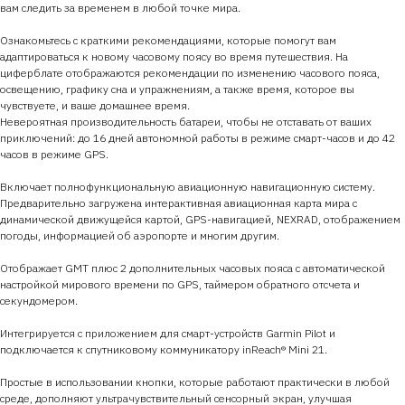
вам следить за временем в любой точке мира.
Ознакомьтесь с краткими рекомендациями, которые помогут вам
адаптироваться к новому часовому поясу во время путешествия. На
циферблате отображаются рекомендации по изменению часового пояса,
освещению, графику сна и упражнениям, а также время, которое вы
чувствуете, и ваше домашнее время.
Невероятная производительность батареи, чтобы не отставать от ваших
приключений: до 16 дней автономной работы в режиме смарт-часов и до 42
часов в режиме GPS.
Включает полнофункциональную авиационную навигационную систему.
Предварительно загружена интерактивная авиационная карта мира с
динамической движущейся картой, GPS-навигацией, NEXRAD, отображением
погоды, информацией об аэропорте и многим другим.
Отображает GMT плюс 2 дополнительных часовых пояса с автоматической
настройкой мирового времени по GPS, таймером обратного отсчета и
секундомером.
Интегрируется с приложением для смарт-устройств Garmin Pilot и
подключается к спутниковому коммуникатору inReach® Mini 21.
Простые в использовании кнопки, которые работают практически в любой
среде, дополняют ультрачувствительный сенсорный экран, улучшая