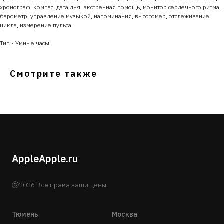
хронограф, компас, дата дня, экстренная помощь, монитор сердечного ритма,
барометр, управление музыкой, напоминания, высотомер, отслеживание
цикла, измерение пульса.
Тип - Умные часы
Смотрите также
AppleApple.ru
ⓒ2026 Все права защищены
Тюмень
Москва