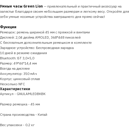
Умные часы Green Lion
— привлекательный и практичный аксессуар на
запястье благодаря своим небольшим размерам и легкому весу. Откройте для
себя умные носимые устройства завтрашнего дня прямо сейчас!
Функции
Ремешок: ремень шириной 45 мм с пряжкой и винтами
Дисплей: 2,04 дюйма AMOLED, 368*448 пикселей
С бесплатным дополнительным ремешком в комплекте
Зарядное устройство: Беспроводная зарядка
10 дней в режиме ожидания
Bluetooth: БТ 3,0+5,0
Размер: 49*44*14,4 мм
Всегда на дисплее
Аккумулятор: 350 мАч
Корпус: цинковый сплав
Несколько NFC
Характеристики
Артикул - GNULAMLEDBKBK
Размер ремешка - 45 мм
Страна производства - Китай
Вес упаковки - 0.2 кг