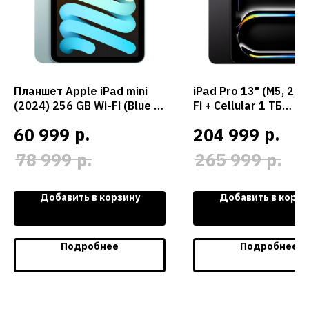
Планшет Apple iPad mini
iPad Pro 13" (M5, 202
(2024) 256 GB Wi-Fi (Blue /
Fi + Cellular 1 ТБ
Голубой)
нанотекстурное сте
р.
р.
60 999
204 999
(Space Black / Черн
космос)
р.
р.
78 999
265 999
Добавить в корзину
Добавить в корзи
Подробнее
Подробнее