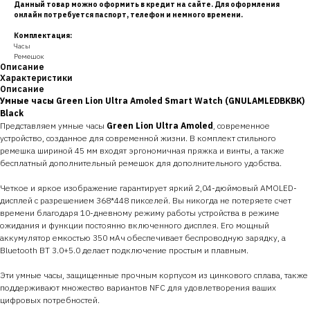
Данный товар можно оформить в кредит на сайте. Для оформления
онлайн потребуется паспорт, телефон и немного времени.
Комплектация:
Часы
Ремешок
Описание
Характеристики
Описание
Умные часы Green Lion Ultra Amoled Smart Watch (GNULAMLEDBKBK)
Black
Представляем умные часы
Green Lion Ultra Amoled
, современное
устройство, созданное для современной жизни. В комплект стильного
ремешка шириной 45 мм входят эргономичная пряжка и винты, а также
бесплатный дополнительный ремешок для дополнительного удобства.
Четкое и яркое изображение гарантирует яркий 2,04-дюймовый AMOLED-
дисплей с разрешением 368*448 пикселей. Вы никогда не потеряете счет
времени благодаря 10-дневному режиму работы устройства в режиме
ожидания и функции постоянно включенного дисплея. Его мощный
аккумулятор емкостью 350 мАч обеспечивает беспроводную зарядку, а
Bluetooth BT 3.0+5.0 делает подключение простым и плавным.
Эти умные часы, защищенные прочным корпусом из цинкового сплава, также
поддерживают множество вариантов NFC для удовлетворения ваших
цифровых потребностей.