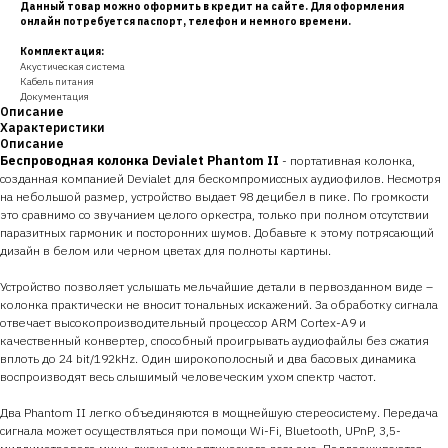
Данный товар можно оформить в кредит на сайте. Для оформления
онлайн потребуется паспорт, телефон и немного времени.
Комплектация:
Акустическая система
Кабель питания
Документация
Описание
Характеристики
Описание
Беспроводная колонка Devialet Phantom II
- портативная колонка,
созданная компанией Devialet для бескомпромиссных аудиофилов. Несмотря
на небольшой размер, устройство выдает 98 децибел в пике. По громкости
это сравнимо со звучанием целого оркестра, только при полном отсутствии
паразитных гармоник и посторонних шумов. Добавьте к этому потрясающий
дизайн в белом или черном цветах для полноты картины.
Устройство позволяет услышать мельчайшие детали в первозданном виде –
колонка практически не вносит тональных искажений. За обработку сигнала
отвечает высокопроизводительный процессор ARM Cortex-A9 и
качественный конвертер, способный проигрывать аудиофайлы без сжатия
вплоть до 24 bit/192kHz. Один широкополосный и два басовых динамика
воспроизводят весь слышимый человеческим ухом спектр частот.
Два Phantom II легко объединяются в мощнейшую стереосистему. Передача
сигнала может осуществляться при помощи Wi-Fi, Bluetooth, UPnP, 3,5-