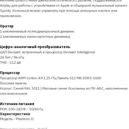
миллиметрового мини-джека или оптического разъема. Поддерживаются
Airplay для работы с устройствами от Apple и обширный музыкальный каталог
Spotify. Колонкой можно управлять при помощи сенсорных кнопок или
приложения.
Оратор
1 алюминиевый полнодиапазонный динамик
2 алюминиевых низкочастотных динамика
Цифро-аналоговый преобразователь
ЦАП Devialet, встроенный в процессор Devialet Intelligence
24 бит / 96 кГц
THD: -112 дБ
Процессор
Процессор ARM Cortex-A9 1,25 ГГц Память 512 МБ DDR3-1600
боковая панель
Корпус: Синий RAL 5011 | Матовые синие боковины из ПК-АБС, наполненные
стекловолокном
Источник питания
МЭК 100–240 В ~ 50/60 Гц
Характеристики
Модель - Phantom II