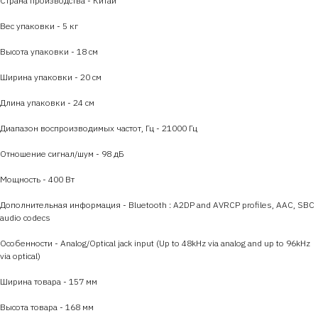
Страна производства - Китай
Вес упаковки - 5 кг
Высота упаковки - 18 см
Ширина упаковки - 20 см
Длина упаковки - 24 см
Диапазон воспроизводимых частот, Гц - 21000 Гц
Отношение сигнал/шум - 98 дБ
Мощность - 400 Вт
Дополнительная информация - Bluetooth : A2DP and AVRCP profiles, AAC, SBC
audio codecs
Особенности - Analog/Optical jack input (Up to 48kHz via analog and up to 96kHz
via optical)
Ширина товара - 157 мм
Высота товара - 168 мм