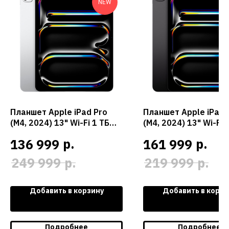
NEW
Планшет Apple iPad Pro
Планшет Apple iPad 
(M4, 2024) 13" Wi-Fi 1 ТБ
(M4, 2024) 13" Wi-Fi 
(Silver / Серебристый)
Cellular 512 ГБ (Spac
р.
р.
136 999
161 999
Black / Черный косм
р.
р.
249 999
219 999
Добавить в корзину
Добавить в корзи
Подробнее
Подробнее