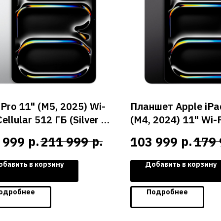
 Pro 11" (M5, 2025) Wi-
Планшет Apple iPa
Cellular 512 ГБ (Silver /
(M4, 2024) 11" Wi-F
бристый)
Cellular 256 ГБ (S
р.
р.
р.
 999
211 999
103 999
179 
Black / Черный ко
обавить в корзину
Добавить в корзину
одробнее
Подробнее