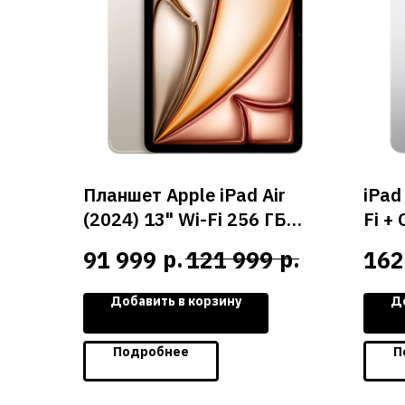
Планшет Apple iPad Air
iPad
(2024) 13" Wi-Fi 256 ГБ
Fi + 
(Starlight / Сияющая
Сере
р.
р.
91 999
121 999
162
звезда)
Добавить в корзину
Д
Подробнее
П