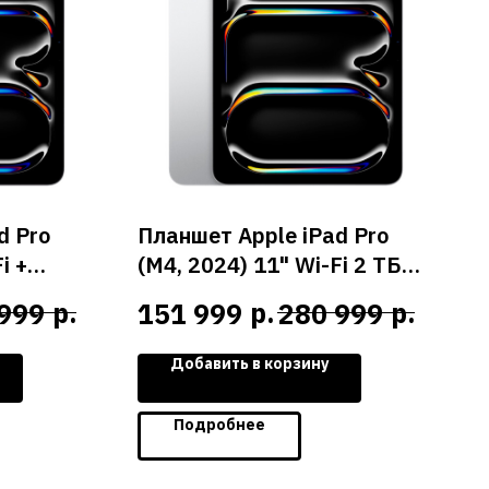
d Pro
Планшет Apple iPad Pro
i +
(M4, 2024) 11" Wi-Fi 2 ТБ
pace
(Silver / Серебристый)
р.
р.
р.
999
151 999
280 999
смос)
Добавить в корзину
Подробнее