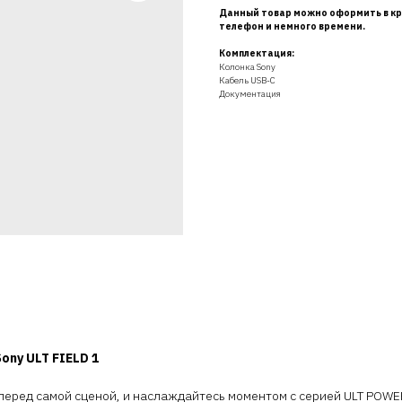
Данный товар можно оформить в кр
телефон и немного времени.
Комплектация:
Колонка Sony
Кабель USB-C
Документация
ony ULT FIELD 1
 перед самой сценой, и наслаждайтесь моментом с серией ULT POW