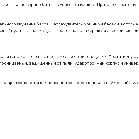
авляя ваше сердце биться в унисон с музыкой. Приготовьтесь ощут
ельного звучания басов. Наслаждайтесь мощными басами, которые 
он. И пусть вас не смущает небольшой размер акустической систем
ра вы сможете дольше наслаждаться композициями. Портативную ак
непроницаемый, защищенный от пыли, ударопрочный корпус и униве
агодаря технологии компенсации эха, обеспечивающей четкий звук