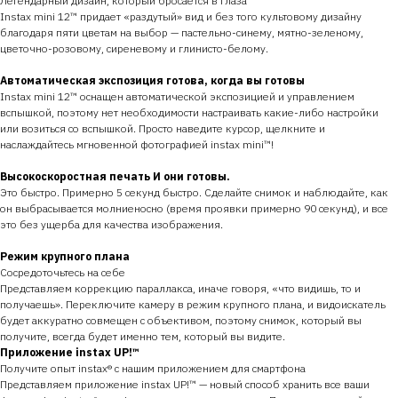
Легендарный дизайн, который бросается в глаза
Instax mini 12™ придает «раздутый» вид и без того культовому дизайну
благодаря пяти цветам на выбор — пастельно-синему, мятно-зеленому,
цветочно-розовому, сиреневому и глинисто-белому.
Автоматическая экспозиция готова, когда вы готовы
Instax mini 12™ оснащен автоматической экспозицией и управлением
вспышкой, поэтому нет необходимости настраивать какие-либо настройки
или возиться со вспышкой. Просто наведите курсор, щелкните и
наслаждайтесь мгновенной фотографией instax mini™!
Высокоскоростная печать И они готовы.
Это быстро. Примерно 5 секунд быстро. Сделайте снимок и наблюдайте, как
он выбрасывается молниеносно (время проявки примерно 90 секунд), и все
это без ущерба для качества изображения.
Режим крупного плана
Сосредоточьтесь на себе
Представляем коррекцию параллакса, иначе говоря, «что видишь, то и
получаешь». Переключите камеру в режим крупного плана, и видоискатель
будет аккуратно совмещен с объективом, поэтому снимок, который вы
получите, всегда будет именно тем, который вы видите.
Приложение instax UP!™
Получите опыт instax® с нашим приложением для смартфона
Представляем приложение instax UP!™ — новый способ хранить все ваши