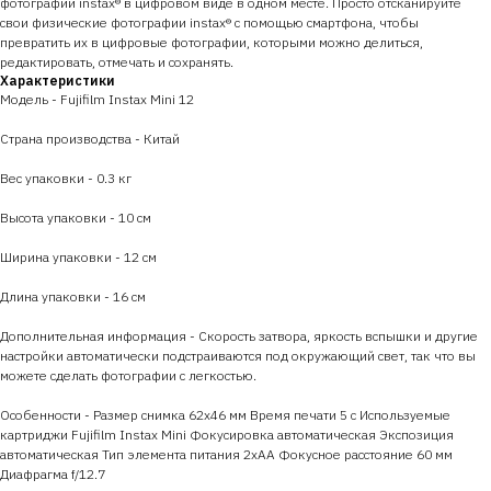
фотографии instax® в цифровом виде в одном месте. Просто отсканируйте
свои физические фотографии instax® с помощью смартфона, чтобы
превратить их в цифровые фотографии, которыми можно делиться,
редактировать, отмечать и сохранять.
Характеристики
Модель - Fujifilm Instax Mini 12
Страна производства - Китай
Вес упаковки - 0.3 кг
Высота упаковки - 10 см
Ширина упаковки - 12 см
Длина упаковки - 16 см
Дополнительная информация - Скорость затвора, яркость вспышки и другие
настройки автоматически подстраиваются под окружающий свет, так что вы
можете сделать фотографии с легкостью.
Особенности - Размер снимка 62x46 мм Время печати 5 с Используемые
картриджи Fujifilm Instах Mini Фокусировка автоматическая Экспозиция
автоматическая Тип элемента питания 2xAA Фокусное расстояние 60 мм
Диафрагма f/12.7