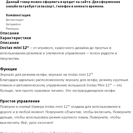
Данный товар можно оформить в кредит на сайте. Для оформления
онлайн потребуется паспорт, телефон и немного времени.
Комплектация:
Фотоаппарат
Батарейки
Ремешок
Описание
Характеристики
Описание
Instax mini 12™
— от игривого, красочного дизайна до простых в
использовании режимов и элементов управления — полон радости и
творчества.
Функции
Зеркало для режима селфи, зеркало на instax mini 12™
Благодаря идеально расположенному зеркалу для селфи, режиму крупным
планом и автоматическому управлению вспышкой Instax Mini 12™ — это
больше, чем просто красивое личико. Это экстраординарное селфи.
Простое управление
Поверни и снимай Камера instax mini 12™ создана для использования в
дороге и в любой момент. Поверните объектив, чтобы включить. Поверните
дальше, чтобы использовать режим крупного плана. Поверните, чтобы
выключить. Всё, урок окончен!