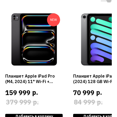
NEW
Планшет Apple iPad Pro
Планшет Apple iPad 
(M4, 2024) 11" Wi-Fi +
(2024) 128 GB Wi-Fi +
Cellular 2 ТБ (Space Black /
Cellular (Space Gray 
р.
р.
159 999
70 999
Черный космос)
Серый космос)
р.
р.
379 999
84 999
Добавить в корзину
Добавить в корзи