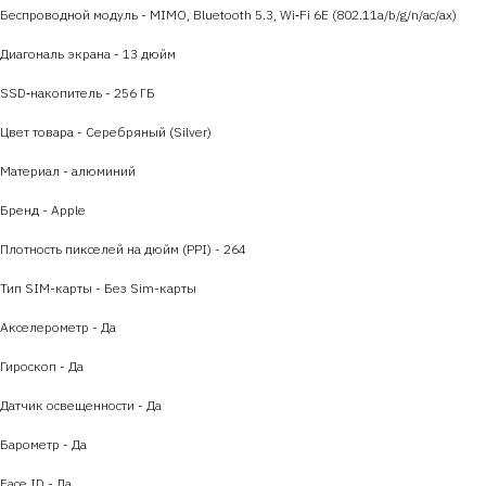
Беспроводной модуль - MIMO, Bluetooth 5.3, Wi‑Fi 6E (802.11a/b/g/n/​​ac/ax)
Диагональ экрана - 13 дюйм
SSD‑накопитель - 256 ГБ
Цвет товара - Серебряный (Silver)
Материал - алюминий
Бренд - Apple
Плотность пикселей на дюйм (PPI) - 264
Тип SIM-карты - Без Sim-карты
Акселерометр - Да
Гироскоп - Да
Датчик освещенности - Да
Барометр - Да
Face ID - Да