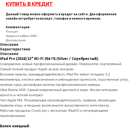
КУПИТЬ В КРЕДИТ
Данный товар можно оформить в кредит на сайте. Для оформления
онлайн потребуется паспорт, телефон и немного времени.
Комплектация:
Планшет
Зарядный кабель USB‑C
Документация
Описание
Характеристики
Описание
iPad Pro (2024) 13" Wi-Fi 256 ГБ (Silver / Серебристый).
Совершенно новый профессиональный дизайн. Невероятно портативный.
Самый тонкий продукт Apple за всю историю.
Боковая панель, тринадцатидюймового iPad Pro имеет толщину 5,1
миллиметра, кнопки увеличения и уменьшения громкости, скругленные углы,
прямые края, рельефная система профессиональной камеры
Ultra Retina XDR. Самый современный дисплей в мире. Исключительная
яркость и четкий контраст.
Чип Apple M4. Потрясающая производительность, графика, меняющая
правила игры, и мощные возможности искусственного интеллекта.
Рабочие процессы Crush pro с легкостью iPadOS и потрясающими
приложениями.
Более изящный.