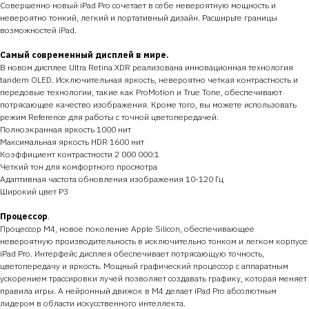
Совершенно новый iPad Pro сочетает в себе невероятную мощность и
невероятно тонкий, легкий и портативный дизайн. Расширьте границы
возможностей iPad.
Самый современный дисплей в мире.
В новом дисплее Ultra Retina XDR реализована инновационная технология
tandem OLED. Исключительная яркость, невероятно четкая контрастность и
передовые технологии, такие как ProMotion и True Tone, обеспечивают
потрясающее качество изображения. Кроме того, вы можете использовать
режим Reference для работы с точной цветопередачей.
Полноэкранная яркость 1000 нит
Максимальная яркость HDR 1600 нит
Коэффициент контрастности 2 000 000:1
Четкий тон для комфортного просмотра
Адаптивная частота обновления изображения 10-120 Гц
Широкий цвет P3
Процессор
.
Процессор M4, новое поколение Apple Silicon, обеспечивающее
невероятную производительность в исключительно тонком и легком корпусе
iPad Pro. Интерфейс дисплея обеспечивает потрясающую точность,
цветопередачу и яркость. Мощный графический процессор с аппаратным
ускорением трассировки лучей позволяет создавать графику, которая меняет
правила игры. А нейронный движок в M4 делает iPad Pro абсолютным
лидером в области искусственного интеллекта.