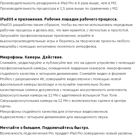
Производительность рендеринга в iPad Pro в 4 раза выше, чем в M2.
Производительность процессора в 1,5 раза выше по сравнению с M2.
iPadOS и приложения. Рабочие лошадки рабочего процесса.
iPadOS разработан таким образом, чтобы вы могли использовать передовые
рабочие процессы и делать все, что вам нравится, с легкостью и простотой.
Запускайте профессиональные приложения, играйте в
высокопроизводительные игры и беритесь за творческие проекты любого
масштаба с помощью интуитивно понятного интерфейса.
Микрофоны. Камеры. Действие.
Снимайте, редактируйте и публикуйте все это на одном устройстве с помощью
профессиональной камеры, оснащенной лидарным сканером, микрофонами
студийного качества и четырьмя динамиками. Снимайте видео в формате
ProRes с разрешением 4K, совершайте видеозвонки с помощью новой
фронтальной камеры landscape и получайте значительно более
качественные снимки документов с помощью искусственного интеллекта.
Широкоугольная камера на 12 Мп с адаптивной вспышкой True Tone.
Сверхширокоугольная камера на 12 Мп с возможностью съемки в центре
сцены.
Микрофоны студийного качества для отличных видеозвонков.
Аудиосистема с четырьмя динамиками для насыщенного звука.
Мечтайте о большем. Подключайтесь быстро.
Возможность подключения Pro придает iPad Pro совершенно новый уровень