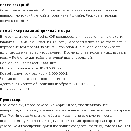
Более изящный.
Совершенно новый iPad Pro сочетает в себе невероятную мощность и
невероятно тонкий, легкий и портативный дизайн. Расширьте границы
возможностей iPad.
Самый современный дисплей в мире.
В новом дисплее Ultra Retina XDR реализована инновационная технология
tandem OLED. Исключительная яркость, невероятно четкая контрастность и
передовые технологии, такие как ProMotion и True Tone, обеспечивают
потрясающее качество изображения. Кроме того, вы можете использовать
режим Reference для работы с точной цветопередачей.
Полноэкранная яркость 1000 нит
Максимальная яркость HDR 1600 нит
Коэффициент контрастности 2 000 000:1
Четкий тон для комфортного просмотра
Адаптивная частота обновления изображения 10-120 Гц
Широкий цвет P3
Процессор
.
Процессор M4, новое поколение Apple Silicon, обеспечивающее
невероятную производительность в исключительно тонком и легком корпусе
iPad Pro. Интерфейс дисплея обеспечивает потрясающую точность,
цветопередачу и яркость. Мощный графический процессор с аппаратным
ускорением трассировки лучей позволяет создавать графику, которая меняет