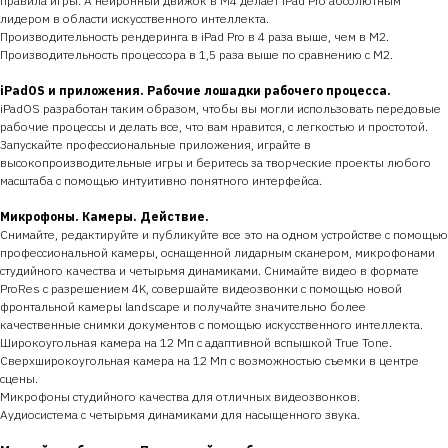
правила игры. А нейронный движок в M4 делает iPad Pro абсолютным
лидером в области искусственного интеллекта.
Производительность рендеринга в iPad Pro в 4 раза выше, чем в M2.
Производительность процессора в 1,5 раза выше по сравнению с M2.
iPadOS и приложения. Рабочие лошадки рабочего процесса.
iPadOS разработан таким образом, чтобы вы могли использовать передовые
рабочие процессы и делать все, что вам нравится, с легкостью и простотой.
Запускайте профессиональные приложения, играйте в
высокопроизводительные игры и беритесь за творческие проекты любого
масштаба с помощью интуитивно понятного интерфейса.
Микрофоны. Камеры. Действие.
Снимайте, редактируйте и публикуйте все это на одном устройстве с помощью
профессиональной камеры, оснащенной лидарным сканером, микрофонами
студийного качества и четырьмя динамиками. Снимайте видео в формате
ProRes с разрешением 4K, совершайте видеозвонки с помощью новой
фронтальной камеры landscape и получайте значительно более
качественные снимки документов с помощью искусственного интеллекта.
Широкоугольная камера на 12 Мп с адаптивной вспышкой True Tone.
Сверхширокоугольная камера на 12 Мп с возможностью съемки в центре
сцены.
Микрофоны студийного качества для отличных видеозвонков.
Аудиосистема с четырьмя динамиками для насыщенного звука.