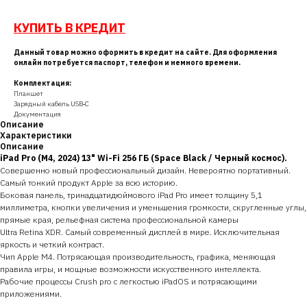
КУПИТЬ В КРЕДИТ
Данный товар можно оформить в кредит на сайте. Для оформления
онлайн потребуется паспорт, телефон и немного времени.
Комплектация:
Планшет
Зарядный кабель USB‑C
Документация
Описание
Характеристики
Описание
iPad Pro (M4, 2024) 13" Wi-Fi 256 ГБ (Space Black / Черный космос).
Совершенно новый профессиональный дизайн. Невероятно портативный.
Самый тонкий продукт Apple за всю историю.
Боковая панель, тринадцатидюймового iPad Pro имеет толщину 5,1
миллиметра, кнопки увеличения и уменьшения громкости, скругленные углы,
прямые края, рельефная система профессиональной камеры
Ultra Retina XDR. Самый современный дисплей в мире. Исключительная
яркость и четкий контраст.
Чип Apple M4. Потрясающая производительность, графика, меняющая
правила игры, и мощные возможности искусственного интеллекта.
Рабочие процессы Crush pro с легкостью iPadOS и потрясающими
приложениями.