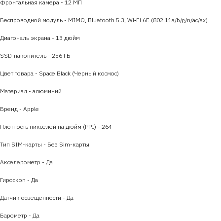
Фронтальная камера - 12 МП
Беспроводной модуль - MIMO, Bluetooth 5.3, Wi‑Fi 6E (802.11a/b/g/n/​​ac/ax)
Диагональ экрана - 13 дюйм
SSD‑накопитель - 256 ГБ
Цвет товара - Space Black (Черный космос)
Материал - алюминий
Бренд - Apple
Плотность пикселей на дюйм (PPI) - 264
Тип SIM-карты - Без Sim-карты
Акселерометр - Да
Гироскоп - Да
Датчик освещенности - Да
Барометр - Да