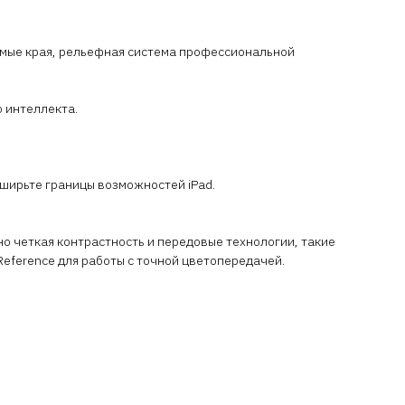
рямые края, рельефная система профессиональной
 интеллекта.
сширьте границы возможностей iPad.
но четкая контрастность и передовые технологии, такие
Reference для работы с точной цветопередачей.