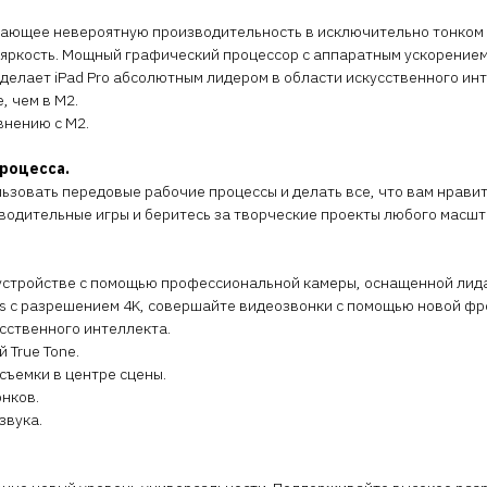
ивающее невероятную производительность в исключительно тонком и
яркость. Мощный графический процессор с аппаратным ускорением
 делает iPad Pro абсолютным лидером в области искусственного ин
, чем в M2.
внению с M2.
роцесса.
ьзовать передовые рабочие процессы и делать все, что вам нравитс
одительные игры и беритесь за творческие проекты любого масшт
м устройстве с помощью профессиональной камеры, оснащенной лид
s с разрешением 4K, совершайте видеозвонки с помощью новой фр
сственного интеллекта.
 True Tone.
съемки в центре сцены.
нков.
звука.