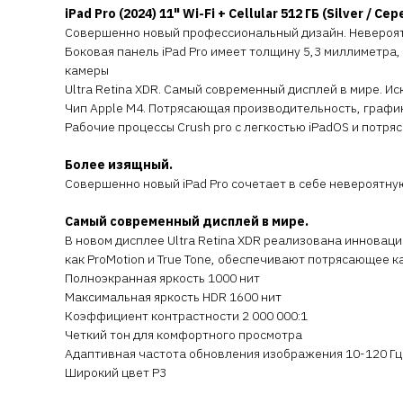
iPad Pro (2024) 11" Wi-Fi + Cellular 512 ГБ (Silver / С
Совершенно новый профессиональный дизайн. Невероятн
Боковая панель iPad Pro имеет толщину 5,3 миллиметра
камеры
Ultra Retina XDR. Самый современный дисплей в мире. Ис
Чип Apple M4. Потрясающая производительность, графи
Рабочие процессы Crush pro с легкостью iPadOS и потр
Более изящный.
Совершенно новый iPad Pro сочетает в себе невероятну
Самый современный дисплей в мире.
В новом дисплее Ultra Retina XDR реализована инновац
как ProMotion и True Tone, обеспечивают потрясающее 
Полноэкранная яркость 1000 нит
Максимальная яркость HDR 1600 нит
Коэффициент контрастности 2 000 000:1
Четкий тон для комфортного просмотра
Адаптивная частота обновления изображения 10-120 Гц
Широкий цвет P3