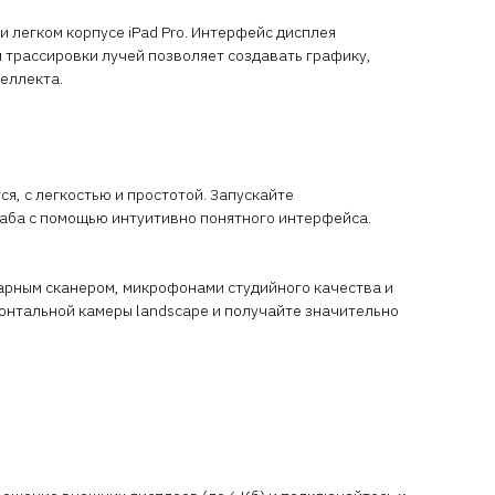
 легком корпусе iPad Pro. Интерфейс дисплея
 трассировки лучей позволяет создавать графику,
теллекта.
я, с легкостью и простотой. Запускайте
аба с помощью интуитивно понятного интерфейса.
арным сканером, микрофонами студийного качества и
онтальной камеры landscape и получайте значительно