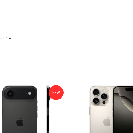
 USB 4
NEW