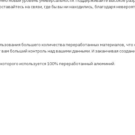
енно новый уровень универсальности. Поддерживайте высокое разр
ставайтесь на связи, где бы вы ни находились, благодаря невероятн
использования большего количества переработанных материалов, чт
 вам больший контроль над вашими данными. И заканчивая создани
е которого используется 100% переработанный алюминий.