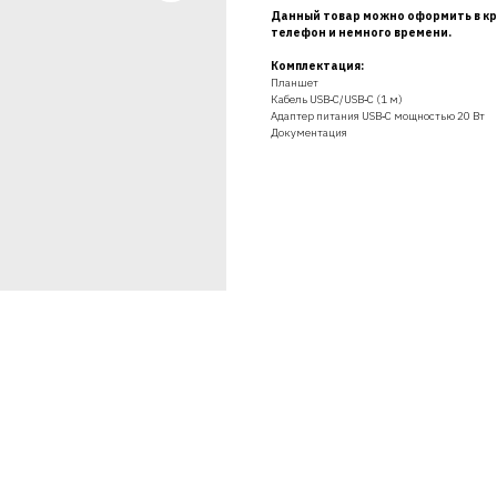
Данный товар можно оформить в кр
телефон и немного времени.
Комплектация:
Планшет
Кабель USB‑C/USB‑C (1 м)
Адаптер питания USB‑C мощностью 20 Вт
Документация