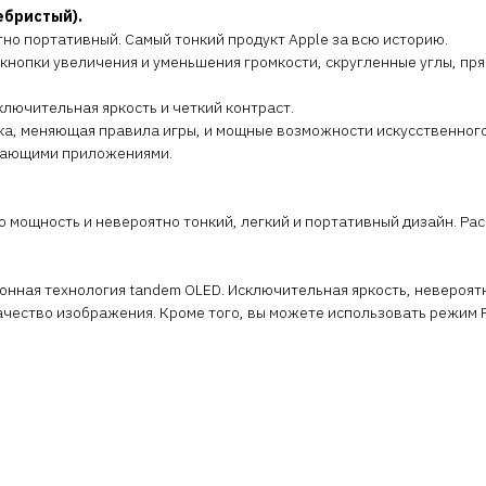
еребристый).
о портативный. Самый тонкий продукт Apple за всю историю.
, кнопки увеличения и уменьшения громкости, скругленные углы, п
ключительная яркость и четкий контраст.
ка, меняющая правила игры, и мощные возможности искусственного
ясающими приложениями.
ю мощность и невероятно тонкий, легкий и портативный дизайн. Ра
ионная технология tandem OLED. Исключительная яркость, невероят
качество изображения. Кроме того, вы можете использовать режим 