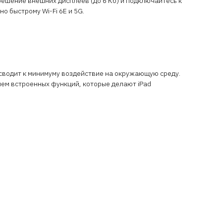
ешение внешних дисплеев (до 6 Кб) и подключайтесь к
о быстрому Wi-Fi 6E и 5G.
о сводит к минимуму воздействие на окружающую среду.
ем встроенных функций, которые делают iPad