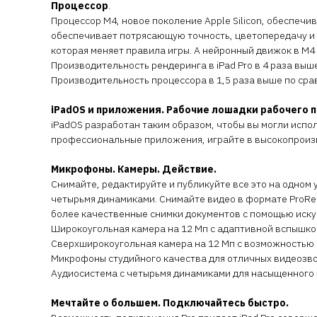
Процессор
.
Процессор M4, новое поколение Apple Silicon, обеспеч
обеспечивает потрясающую точность, цветопередачу и 
которая меняет правила игры. А нейронный движок в M4
Производительность рендеринга в iPad Pro в 4 раза выше
Производительность процессора в 1,5 раза выше по сра
iPadOS и приложения. Рабочие лошадки рабочего п
iPadOS разработан таким образом, чтобы вы могли испол
профессиональные приложения, играйте в высокопроизв
Микрофоны. Камеры. Действие.
Снимайте, редактируйте и публикуйте все это на одно
четырьмя динамиками. Снимайте видео в формате ProRe
более качественные снимки документов с помощью иску
Широкоугольная камера на 12 Мп с адаптивной вспышкой
Сверхширокоугольная камера на 12 Мп с возможностью 
Микрофоны студийного качества для отличных видеозво
Аудиосистема с четырьмя динамиками для насыщенного 
Мечтайте о большем. Подключайтесь быстро.