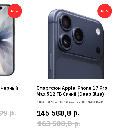
NEW
NEW
Б Черный
Смартфон Apple iPhone 17 Pro
Max 512 ГБ Синий (Deep Blue)
Apple iPhone 17 Pro Max 512 ГБ Синий (Deep Blue) —
дисплей Super Retina XDR 6.9″ 120 Гц, камеры Pro Fusion
р.
р.
99
145 588,8
48 МП, чип A19 Pro, память 512 ГБ, MagSafe и гарантия
Apple.
р.
163 508,8