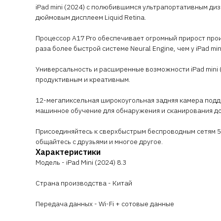
iPad mini (2024) с полюбившимся ультрапортативным ди
дюймовым дисплеем Liquid Retina.
Процессор A17 Pro обеспечивает огромный прирост про
раза более быстрой системе Neural Engine, чем у iPad mi
Универсальность и расширенные возможности iPad mini 
продуктивным и креативным.
12-мегапиксельная широкоугольная задняя камера подд
машинное обучение для обнаружения и сканирования д
Присоединяйтесь к сверхбыстрым беспроводным сетям 5G
общайтесь с друзьями и многое другое.
Характеристики
Модель - iPad Mini (2024) 8.3
Страна производства - Китай
Передача данных - Wi-Fi + сотовые данные