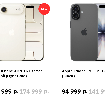
NEW
 iPhone Air 1 ТБ Светло-
Apple iPhone 17 512 Г
ой (Light Gold)
(Black)
р.
р.
р.
 999
174 999
94 999
141 9