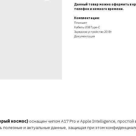
Данный товар можно оформить в кр
телефон и немного времени.
Комплектация:
Планшет
Кабель USB Type-C
Зарядное устройство 20 Вт
Документация
 Серый космос)
оснащен чипом A17 Pro и Apple Intelligence, просто
ть полезные и актуальные данные, защищая при этом конфиденциал