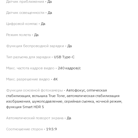
Датчик приближения
- Да
Датчик освещенности
- Да
Цифровой компас
- Да
Режим полета
- Да
Функция беспроводной зарядки
- Да
Тип разъема для зарядки
- USB Type-C
Макс. частота кадров видео
- 240 кадров/ с
Макс. разрешение видео
- 4K
Функции основной фотокамеры
- Автофокус, оптическая
стабилизация, вспышка True Tone, автоматическая стабилизация
изображения, шумоподавление, серийная съемка, ночной режим,
функция Smart HDR 5
Автоматический поворот экрана
- Да
Соотношение сторон
- 19.5:9