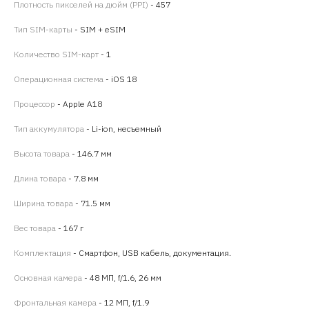
Плотность пикселей на дюйм (PPI)
- 457
Тип SIM-карты
- SIM + eSIM
Количество SIM-карт
- 1
Операционная система
- iOS 18
Процессор
- Apple A18
Тип аккумулятора
- Li-ion, несъемный
Высота товара
- 146.7 мм
Длина товара
- 7.8 мм
Ширина товара
- 71.5 мм
Вес товара
- 167 г
Комплектация
- Смартфон, USB кабель, документация.
Основная камера
- 48 МП, f/1.6, 26 мм
Фронтальная камера
- 12 МП, f/1.9