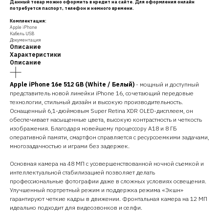
Данный товар можно оформить в кредит на сайте. Для оформления онлайн
потребуется паспорт, телефон и немного времени.
Комплектация:
Apple iPhone
Кабель USB
Документация
Описание
Характеристики
Описание
Apple iPhone 16e 512 GB (White / Белый)
- мощный и доступный
представитель новой линейки iPhone 16, сочетающий передовые
технологии, стильный дизайн и высокую производительность.
Оснащенный 6,1-дюймовым Super Retina XDR OLED-дисплеем, он
обеспечивает насыщенные цвета, высокую контрастность и четкость
изображения. Благодаря новейшему процессору A18 и 8 ГБ
оперативной памяти, смартфон справляется с ресурсоемкими задачами,
многозадачностью и играми без задержек.
Основная камера на 48 МП с усовершенствованной ночной съемкой и
интеллектуальной стабилизацией позволяет делать
профессиональные фотографии даже в сложных условиях освещения.
Улучшенный портретный режим и поддержка режима «Экшн»
гарантируют четкие кадры в движении. Фронтальная камера на 12 МП
идеально подходит для видеозвонков и селфи.