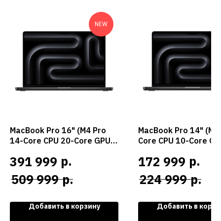
NEW
MacBook Pro 16" (M4 Pro
MacBook Pro 14" (M5
14-Core CPU 20-Core GPU,
Core CPU 10-Core GP
2024) 48ГБ 1ТБ SSD,
2025) 16ГБ 1ТБ SSD,
р.
р.
391 999
172 999
черный космос
черный космос
р.
р.
509 999
224 999
Добавить в корзину
Добавить в корзи