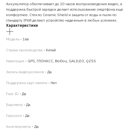
Аккумулятор обеспечивает до 20 часов воспроизведения видео, а
поддержка быстрой зарядки делает использование смартфона еще
комфортнее. Стекло Ceramic Shield и защита от воды и пыли по
стандарту IP68 делают устройство надежным в любых условиях.
Характеристики
Модель
-
16e
Страна производства
- Китай
Навигация
- GPS, ГЛОНАСС, BeiDou, GALILEO, QZSS
Запись видеороликов
- Да
Поддержка карт памяти
- Нет
Face ID
- Да
Барометр
- Да
Гироскоп
- Да
Акселерометр
- Да