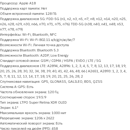
Процессор: Apple A18
Поддержка карт памяти: Нет
Объем встроенной памяти: 128 ГБ
Поддержка диапазонов 5G: FDD-5G (n1, n2, n3, n5, n7, n8, n12, n14, n20, n25,
n26, n28, n29, n30, n66, n70, n71, n75, n76) TDD-5G (n38, n40, n41, n48, n53,
n77, n78, n79)
Интерфейсы: Wi-Fi, Bluetooth, NFC
Поддержка Wi-Fi: Wi-Fi 802.11 a/b/g/n/ac/6e/7
Возможности Wi-Fi: Личная точка доступа
Поддержка Bluetooth: Bluetooth 5.3
Возможности Bluetooth: A2DP, Low Energy
Стандарт сотовой связи: GSM / CDMA / HSPA / EVDO / LTE / 5G
Поддержка диапазонов LTE: A2894, A2896: 1, 2, 3, 4, 5, 7, 8, 12, 13, 17, 18, 19,
20, 25, 26, 28, 30, 32, 34, 38, 39, 40, 41, 42, 46, 48, 66 | A2651, A2893: 1, 2, 3, 4,
5, 7, 8, 11, 12, 13, 14, 17, 18, 19, 20, 21, 25, 26, 28, 2
Спутниковая навигация: GPS, GLONASS, GALILEO, BDS, QZSS
Система A-GPS: Есть
Частота обновления экрана: 120 Гц
Соотношение сторон: 19.5:9
Тип экрана: LTPO Super Retina XDR OLED
Экран: 6.1"
Максимальная яркость экрана: 1000 нит
Разрешение экрана: 1206 x 2622
Автоматический поворот экрана: Есть
Число пикселей на дюйм (PPI): 458