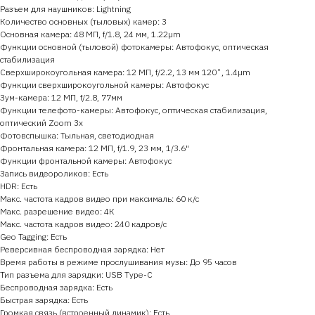
Разъем для наушников: Lightning
Количество основных (тыловых) камер: 3
Основная камера: 48 МП, f/1.8, 24 мм, 1.22µm
Функции основной (тыловой) фотокамеры: Автофокус, оптическая
стабилизация
Сверхширокоугольная камера: 12 МП, f/2.2, 13 мм 120˚, 1.4µm
Функции сверхширокоугольной камеры: Автофокус
Зум-камера: 12 МП, f/2.8, 77мм
Функции телефото-камеры: Автофокус, оптическая стабилизация,
оптический Zoom 3x
Фотовспышка: Тыльная, светодиодная
Фронтальная камера: 12 МП, f/1.9, 23 мм, 1/3.6"
Функции фронтальной камеры: Автофокус
Запись видеороликов: Есть
HDR: Есть
Макс. частота кадров видео при максималь: 60 к/c
Макс. разрешение видео: 4К
Макс. частота кадров видео: 240 кадров/с
Geo Tagging: Есть
Реверсивная беспроводная зарядка: Нет
Время работы в режиме прослушивания музы: До 95 часов
Тип разъема для зарядки: USB Type-C
Беспроводная зарядка: Есть
Быстрая зарядка: Есть
Громкая связь (встроенный динамик): Есть