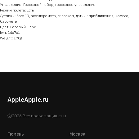
Управление: Голосовой набор, голосовое управление
Режим полета: Есть
Датчики: Face ID, акселерометр, гироскоп, датчик приближения, компас,
барометр
Цвет: Розовый | Pink
lwh: 14x7x1
Weight: 170g
AppleApple.ru
ⓒ2026 Все права защищены
Тюмень
Москва