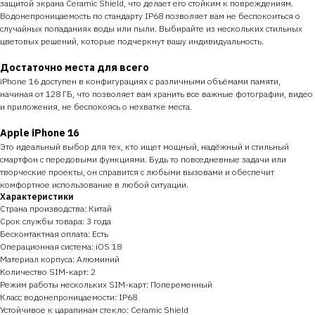
защитой экрана Ceramic Shield, что делает его стойким к повреждениям.
Водонепроницаемость по стандарту IP68 позволяет вам не беспокоиться о
случайных попаданиях воды или пыли. Выбирайте из нескольких стильных
цветовых решений, которые подчеркнут вашу индивидуальность.
Достаточно места для всего
iPhone 16 доступен в конфигурациях с различными объёмами памяти,
начиная от 128 ГБ, что позволяет вам хранить все важные фотографии, видео
и приложения, не беспокоясь о нехватке места.
Apple iPhone 16
Это идеальный выбор для тех, кто ищет мощный, надёжный и стильный
смартфон с передовыми функциями. Будь то повседневные задачи или
творческие проекты, он справится с любыми вызовами и обеспечит
комфортное использование в любой ситуации.
Характеристики
Страна производства: Китай
Срок службы товара: 3 года
Бесконтактная оплата: Есть
Операционная система: iOS 18
Материал корпуса: Алюминий
Количество SIM-карт: 2
Режим работы нескольких SIM-карт: Попеременный
Класс водонепроницаемости: IP68
Устойчивое к царапинам стекло: Ceramic Shield