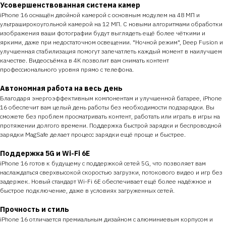
Усовершенствованная система камер
iPhone 16 оснащён двойной камерой с основным модулем на 48 МП и
ультраширокоугольной камерой на 12 МП. С новыми алгоритмами обработки
изображения ваши фотографии будут выглядеть ещё более чёткими и
яркими, даже при недостаточном освещении. "Ночной режим", Deep Fusion и
улучшенная стабилизация помогут запечатлеть каждый момент в наилучшем
качестве. Видеосъёмка в 4K позволит вам снимать контент
профессионального уровня прямо с телефона.
Автономная работа на весь день
Благодаря энергоэффективным компонентам и улучшенной батарее, iPhone
16 обеспечит вам целый день работы без необходимости подзарядки. Вы
сможете без проблем просматривать контент, работать или играть в игры на
протяжении долгого времени. Поддержка быстрой зарядки и беспроводной
зарядки MagSafe делает процесс зарядки ещё проще и быстрее.
Поддержка 5G и Wi-Fi 6E
iPhone 16 готов к будущему с поддержкой сетей 5G, что позволяет вам
наслаждаться сверхвысокой скоростью загрузки, потокового видео и игр без
задержек. Новый стандарт Wi-Fi 6E обеспечивает ещё более надёжное и
быстрое подключение, даже в условиях загруженных сетей.
Прочность и стиль
iPhone 16 отличается премиальным дизайном с алюминиевым корпусом и