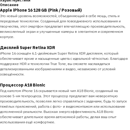
Характеристики
Описание
Apple iPhone 16 128 GB (Pink / Розовый)
Это новый уровень возможностей, объединяющий в себе мощь, стиль и
передовые технологии. Созданный для повседневного использования и
творчества, этот смартфон предлагает впечатляющую производительность,
великолепный экран и улучшенные камеры в элегантном и современном
корпусе.
Дисплей Super Retina XDR
iPhone 16 оснащён 6.1-дюймовым Super Retina XDR дисплеем, который
обеспечивает яркие и насыщенные цвета с идеальной чёткостью. Благодаря
поддержке HDR и технологии True Tone, вы сможете наслаждаться
детализированными изображениями и видео, независимо от условий
освещённости.
Процессор A18 Bionic
Под капотом iPhone 16 скрывается новый чип A18 Bionic, созданный на
основе 5-нм техпроцесса. Этот процессор предлагает вам невероятную
производительность, позволяя легко справляться с задачами, будь то запуск
тяжёлых приложений, работа с фото- и видеомонтажом или использование
дополненной реальности. Высокая энергоэффективность A18 Bionic
обеспечивает длительное время автономной работы, делая ваш опыт
использования ещё комфортнее.